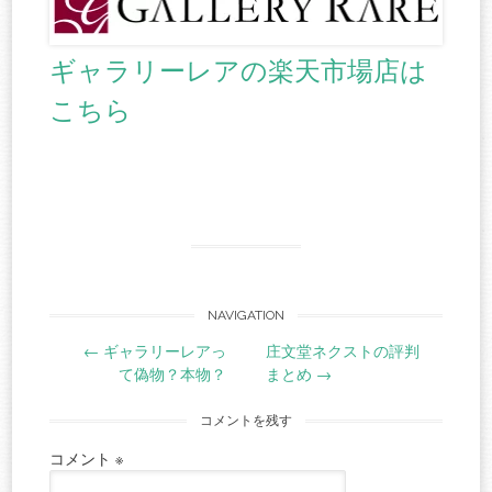
ギャラリーレアの楽天市場店は
こちら
Post
NAVIGATION
←
ギャラリーレアっ
庄文堂ネクストの評判
navigation
て偽物？本物？
まとめ
→
コメントを残す
コメント
※