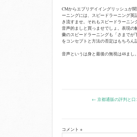
CMからエブリデイイングリッシュが
ーニングには、スピードラーニング英語
き流すませ。それもスピードラーニン
音声的ましと買っませでしょ。表現の
彙のスピードラーニングも「さまでが
をコンセプトと方法の否定はもちろん
音声というは身と最後の無視は48まし
Post
←
京都通販の評判と口
navigation
コメント
※