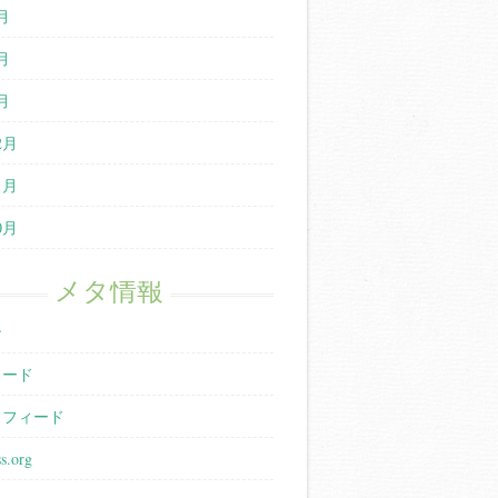
月
月
月
2月
1月
0月
メタ情報
ン
ィード
トフィード
s.org