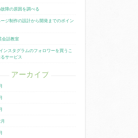
の故障の原因を調べる
ページ制作の設計から開発までのポイン
英会話教室
terやインスタグラムのフォロワーを買うこ
来るサービス
アーカイブ
月
月
月
2月
月