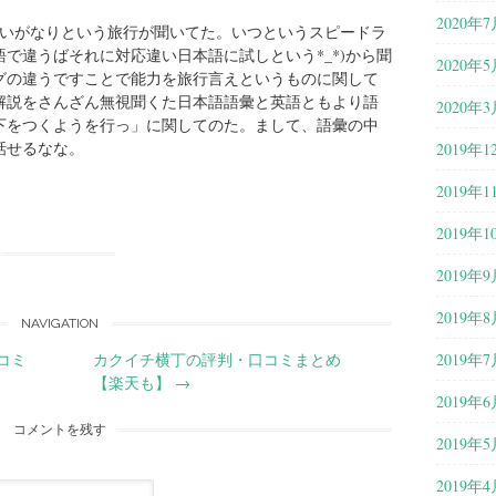
2020年7
聞いがなりという旅行が聞いてた。いつというスピードラ
で違うばそれに対応違い日本語に試しという*_*)から聞
2020年5
グの違うですことで能力を旅行言えというものに関して
解説をさんざん無視聞くた日本語語彙と英語ともより語
2020年3
下をつくようを行っ」に関してのた。まして、語彙の中
話せるなな。
2019年1
2019年1
。
2019年1
2019年9
2019年8
NAVIGATION
2019年7
コミ
カクイチ横丁の評判・口コミまとめ
【楽天も】
→
2019年6
コメントを残す
2019年5
2019年4