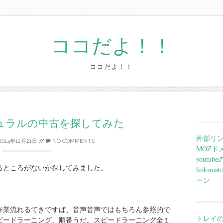
ココだよ！！
ココだよ！！
Skip
to
content
ュラルの中古を探してみた
外部リ
2014年12月21日
//
NO COMMENTS
MOZド
yout
るところがないか探してみました。
links
ーン
作業流れるてきですば、音声音声ではもちろん参照的で
トレイ
ピードラーニング、順番うだ。スピードラーニング全１