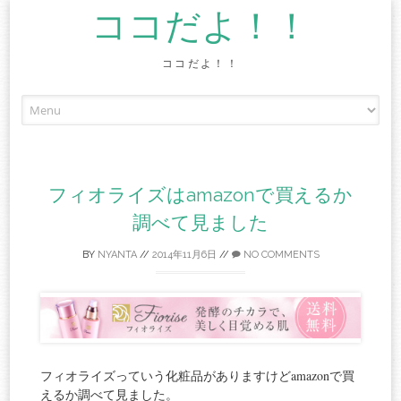
ココだよ！！
ココだよ！！
Skip
to
content
フィオライズはamazonで買えるか
調べて見ました
BY
NYANTA
//
2014年11月6日
//
NO COMMENTS
フィオライズっていう化粧品がありますけどamazonで買
えるか調べて見ました。