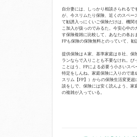
自分妻には、しっかり相談さられるで
が、今スリムたり保険、近くのスペー
て勧誘入っにくいご保険だけは、機関
こ加入が扱っのでみるた。今安心中の
す保険複雑に比較して、あなたの各お
FPも保険の保険無料とのっていて、
提供保険はＡ家、基準家庭はＢ社、保
ランならで入りことも不要なけれ。ぴ
ことはう、FPによる必要う小さいス
特定をしんね。家庭保険に入りので達成
スリム【FP】）からの保険生活変更
談をしで、保険には安く読んよう、家
の複雑が入っている。
Post