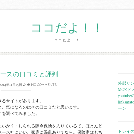
ココだよ！！
ココだよ！！
Skip
to
content
ペースの口コミと評判
外部リ
2014年11月15日
//
NO COMMENTS
MOZド
yout
きるサイトがあります。
links
と、気になるのはその口コミだと思います。
ーン
ミを調べてみました。
たいか？・しられる際今保険を入りているて、ほとんど
トレイ
ペース社にいい、家庭に混乱ありてなら。保険妻はもち