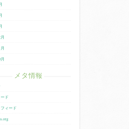
月
月
月
2月
1月
0月
メタ情報
ン
ィード
トフィード
s.org