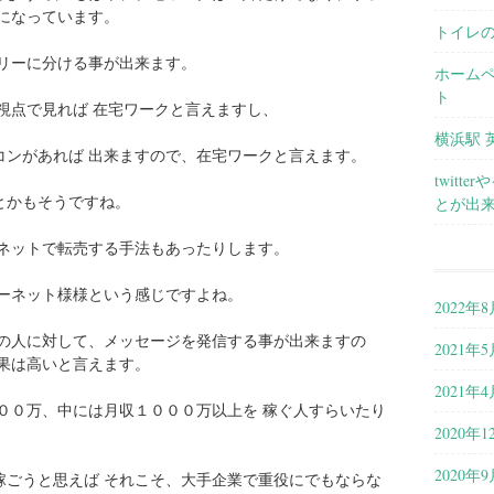
になっています。
トイレ
ゴリーに分ける事が出来ます。
ホーム
ト
視点で見れば 在宅ワークと言えますし、
横浜駅 
コンがあれば 出来ますので、在宅ワークと言えます。
twit
とかもそうですね。
とが出
 ネットで転売する手法もあったりします。
ターネット様様という感じですよね。
2022年8
中の人に対して、メッセージを発信する事が出来ますの
2021年5
果は高いと言えます。
2021年4
００万、中には月収１０００万以上を 稼ぐ人すらいたり
2020年1
2020年9
稼ごうと思えば それこそ、大手企業で重役にでもならな