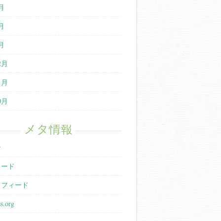
月
月
月
2月
1月
0月
メタ情報
ン
ィード
トフィード
s.org