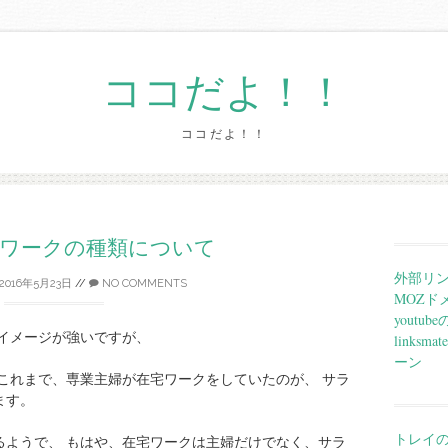
ココだよ！！
ココだよ！！
Skip
to
content
宅ワークの種類について
外部リ
2016年5月23日
//
NO COMMENTS
MOZド
yout
イメージが強いですが、
links
ーン
これまで、専業主婦が在宅ワークをしていたのが、 サラ
ます。
トレイ
るようで、 もはや、在宅ワークは主婦だけでなく、サラ